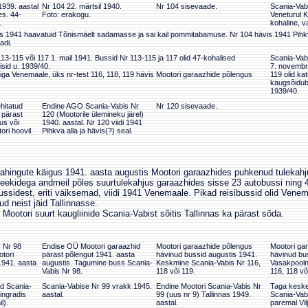
1939. aastal
Nr 104 22. märtsil 1940.
Nr 104 sisevaade.
Scania-Vabi
es. 44-
Foto: erakogu.
Veneturul K
.
kohaline, v
s 1941 haavatuid Tõnismäelt sadamasse ja sai kail pommitabamuse. Nr 104 hävis 1941 Pihkv
adi.
13-115 või 117 1. mail 1941. Bussid Nr 113-115 ja 117 olid 47-kohalised
Scania-Vabi
misid u. 1939/40.
7. novembri
giga Venemaale, üks nr-test 116, 118, 119 hävis Mootori garaazhide põlengus
119 olid ka
kaugsõidubu
1939/40.
hitatud
Endine AGO Scania-Vabis Nr
Nr 120 sisevaade.
 pärast
120 (Mootorile ülemineku järel)
us või
1940. aastal. Nr 120 viidi 1941
ri hoovil.
Pihkva alla ja hävis(?) seal.
ahingute käigus 1941. aasta augustis Mootori garaazhides puhkenud tulekahj
leekidega andmeil põles suurtulekahjus garaazhides sisse 23 autobussi ning 4
ussidest, eriti väiksemad, viidi 1941 Venemaale. Pikad reisibussid olid Vene
jud neist jäid Tallinnasse.
Mootori suurt kaugliinide Scania-Vabist sõitis Tallinnas ka pärast sõda.
 Nr 98
Endise OÜ Mootori garaazhid
Mootori garaazhide põlengus
Mootori ga
tori
pärast põlengut 1941. aasta
hävinud bussid augustis 1941.
hävinud bu
1941. aasta
augustis. Tagumine buss Scania-
Keskmine Scania-Vabis Nr 116,
Vasakpooln
Vabis Nr 98.
118 või 119.
116, 118 võ
d Scania-
Scania-Vabise Nr 99 vrakk 1945.
Endine Mootori Scania-Vabis Nr
Taga keske
ingradis
aastal.
99 (uus nr 9) Tallinnas 1949.
Scania-Vabi
l).
aastal.
paremal Vil