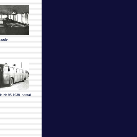
vaade.
s Nr 95 1939. aastal.