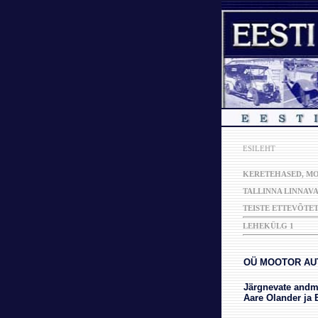
ESILEHT
KERETEHASED, MO
TALLINNA LINNAVA
TEISTE ETTEVÕTET
LEHEKÜLG 1
OÜ MOOTOR AUT
Järgnevate andme
Aare Olander ja 