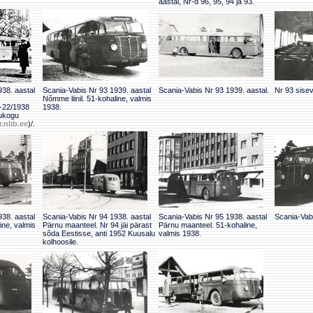
aastal, Nr-d 96, 95, 94 ja 93.
38. aastal
Scania-Vabis Nr 93 1939. aastal
Scania-Vabis Nr 93 1939. aastal.
Nr 93 sise
Nõmme liinil. 51-kohaline, valmis
1-22/1938
1938.
ukogu
r.nlib.ee
)/.
38. aastal
Scania-Vabis Nr 94 1938. aastal
Scania-Vabis Nr 95 1938. aastal
Scania-Vabi
ine, valmis
Pärnu maanteel. Nr 94 jäi pärast
Pärnu maanteel. 51-kohaline,
sõda Eestisse, anti 1952 Kuusalu
valmis 1938.
kolhoosile.