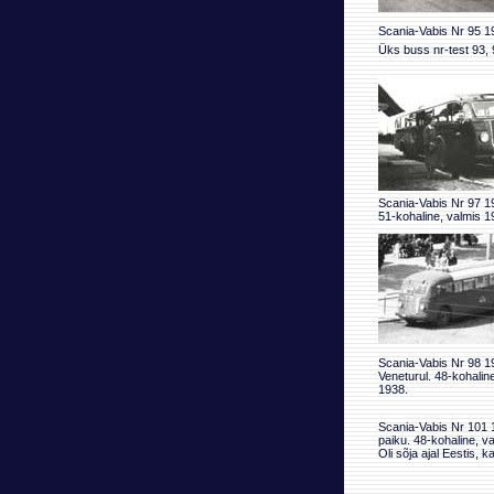
Scania-Vabis Nr 95 19
Üks buss nr-test 93, 9
Scania-Vabis Nr 97 19
51-kohaline, valmis 1
Scania-Vabis Nr 98 19
Veneturul. 48-kohalin
1938.
Scania-Vabis Nr 101 
paiku. 48-kohaline, v
Oli sõja ajal Eestis, 