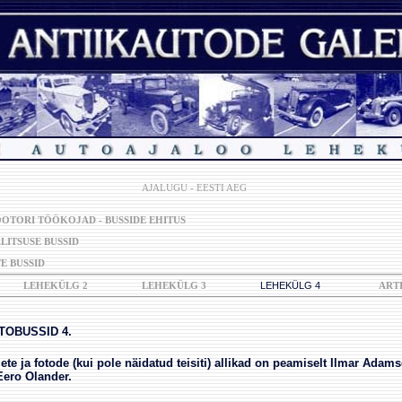
AJALUGU - EESTI AEG
OTORI TÖÖKOJAD - BUSSIDE EHITUS
LITSUSE BUSSID
E BUSSID
LEHEKÜLG 2
LEHEKÜLG 3
LEHEKÜLG 4
ART
OBUSSID 4.
te ja fotode (kui pole näidatud teisiti) allikad on peamiselt Ilmar Adams
Eero Olander.