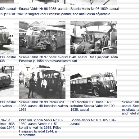
39. aastal.
Scania-Vabis Nr 96 1938. aastal.
Scania-Vabis Nr 96 1939. aastal.
5 ja 96 oli 1941. a sügisel veel Eestisse jäänud, see anti Saksa sõjaväele.
39. aastal.
Scania-Vabis Nr 97 peale avariid 1940. aastal. Buss jäi peale sõda
938.
Eestisse ja 1954 arvatavasti lammutati.
39. aastal
Scania-Vabis Nr 99 Pärnu liinil
OÜ Mootori 100. buss - 48-
Scania-Vab
e, valmis
1938. aastal. 48-kohaline, valmis
kohaline Scania-Vabis Nr 100
aastal. Sei
1938.
1938. aastal.
esisillata, 
andmetel al
1942. a.
Pirita liini Scania-Vabis Nr 102
Scania-Vabis Nr 103-105 1942.
almis 1938.
1939. aastal Veneturul. 51-
aastal.
kadus 1944.
kohaline, valmis 1938. Põles
Haapsalu lähedal 1944. a
septembris.