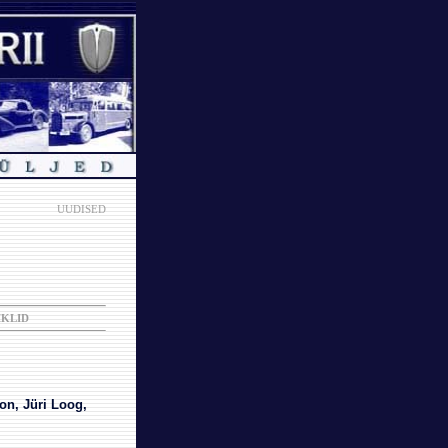
UUDISED
IKLID
on, Jüri Loog,