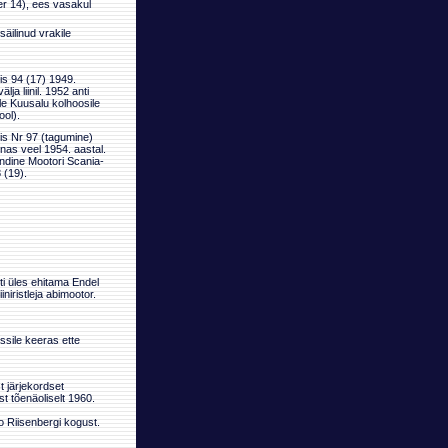
r 14), ees vasakul
äilinud vrakile
s 94 (17) 1949.
lja liinil. 1952 anti
e Kuusalu kolhoosile
ool).
is Nr 97 (tagumine)
nnas veel 1954. aastal.
endine Mootori Scania-
 (19).
i üles ehitama Endel
niristleja abimootor.
ssile keeras ette
 järjekordset
t tõenäoliselt 1960.
 Riisenbergi kogust.