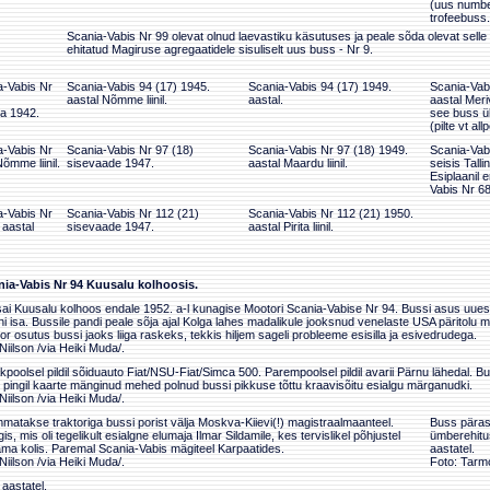
(uus numbe
trofeebuss.
Scania-Vabis Nr 99 olevat olnud laevastiku käsutuses ja peale sõda olevat selle s
ehitatud Magiruse agregaatidele sisuliselt uus buss - Nr 9.
a-Vabis Nr
Scania-Vabis 94 (17) 1945.
Scania-Vabis 94 (17) 1949.
Scania-Vabi
aastal Nõmme liinil.
aastal.
aastal Merivä
a 1942.
see buss ül
(pilte vt allp
a-Vabis Nr
Scania-Vabis Nr 97 (18)
Scania-Vabis Nr 97 (18) 1949.
Scania-Vab
õmme liinil.
sisevaade 1947.
aastal Maardu liinil.
seisis Talli
Esiplaanil 
Vabis Nr 68
a-Vabis Nr
Scania-Vabis Nr 112 (21)
Scania-Vabis Nr 112 (21) 1950.
 aastal
sisevaade 1947.
aastal Pirita liinil.
ia-Vabis Nr 94 Kuusalu kolhoosis.
sai Kuusalu kolhoos endale 1952. a-l kunagise Mootori Scania-Vabise Nr 94. Bussi asus uuest
ni isa. Bussile pandi peale sõja ajal Kolga lahes madalikule jooksnud venelaste USA päritolu mii
r osutus bussi jaoks liiga raskeks, tekkis hiljem sageli probleeme esisilla ja esivedrudega.
Niilson /via Heiki Muda/.
oolsel pildil sõiduauto Fiat/NSU-Fiat/Simca 500. Parempoolsel pildil avarii Pärnu lähedal. Bu
pingil kaarte mänginud mehed polnud bussi pikkuse tõttu kraavisõitu esialgu märganudki.
Niilson /via Heiki Muda/.
mmatakse traktoriga bussi porist välja Moskva-Kiievi(!) magistraalmaanteel.
Buss pärast
s, mis oli tegelikult esialgne elumaja Ilmar Sildamile, kes tervislikel põhjustel
ümberehitus
ma kolis. Paremal Scania-Vabis mägiteel Karpaatides.
aastatel.
Niilson /via Heiki Muda/.
Foto: Tarmo
 aastatel.