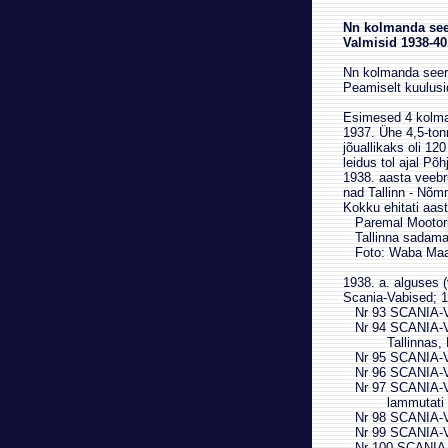
Nn kolmanda see
Valmisid 1938-40
Nn kolmanda seeri
Peamiselt kuulusi
Esimesed 4 kolman
1937. Ühe 4,5-tonn
jõuallikaks oli 12
leidus tol ajal Põ
1938. aasta veebr
nad Tallinn - Nõmme
Kokku ehitati aas
Paremal Mootori u
Tallinna sadamas
Foto: Waba Maa 20
1938. a. alguses (
Scania-Vabised; 19
Nr 93 SCANIA-V
Nr 94 SCANIA-V
Tallinnas, Nr 17
Nr 95 SCANIA-V
Nr 96 SCANIA-V
Nr 97 SCANIA-V
lammutati 1
Nr 98 SCANIA-V
Nr 99 SCANIA-V
Nr 100 SCANIA-