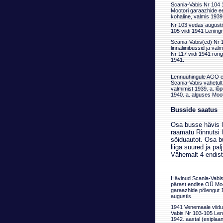
Scania-Vabis Nr 104 
Mootori garaazhide e
kohaline, valmis 1939
Nr 103 vedas augusti
105 viidi 1941 Leningr
Scania-Vabis(ed) Nr 1
linnaliinibussid ja val
Nr 117 viidi 1941 ron
1941.
Lennuühingule AGO e
Scania-Vabis vahetult
valmimist 1939. a. lõp
1940. a. alguses Mooto
Busside saatus
Osa busse hävis l
raamatu Rinnutsi 
sõiduautot. Osa b
liiga suured ja pal
Vähemalt 4 endist 
Hävinud Scania-Vabis
pärast endise OÜ Moo
garaazhide põlengut 
augustis.
1941 Venemaale viidu
Vabis Nr 103-105 Len
1942. aastal (esiplaani