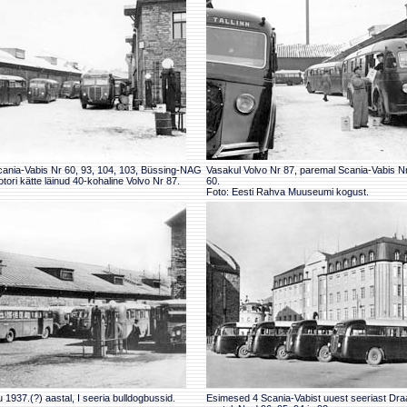
cania-Vabis Nr 60, 93, 104, 103, Büssing-NAG
Vasakul Volvo Nr 87, paremal Scania-Vabis Nr
ori kätte läinud 40-kohaline Volvo Nr 87.
60.
Foto: Eesti Rahva Muuseumi kogust.
 1937.(?) aastal, I seeria bulldogbussid.
Esimesed 4 Scania-Vabist uuest seeriast Draa