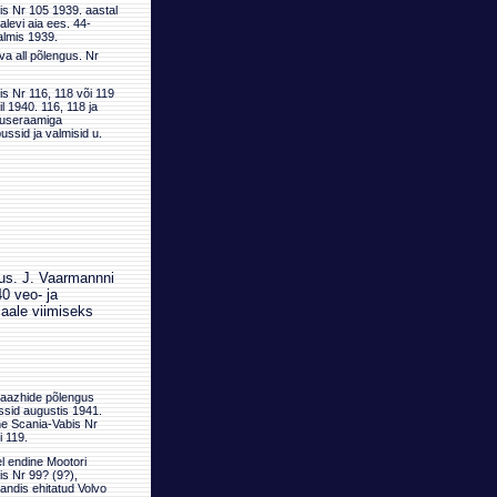
s Nr 105 1939. aastal
alevi aia ees. 44-
almis 1939.
a all põlengus. Nr
s Nr 116, 118 või 119
l 1940. 116, 118 ja
tuseraamiga
ssid ja valmisid u.
us. J. Vaarmannni
0 veo- ja
maale viimiseks
raazhide põlengus
ssid augustis 1941.
e Scania-Vabis Nr
i 119.
l endine Mootori
s Nr 99? (9?),
jandis ehitatud Volvo