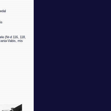
hedal
is
ele (Nr-d 116, 118,
cania-Vabis, mis