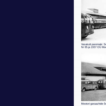
Vasakult paremale: S
Nr 85 ja 1937 OÜ Moot
Mootori garaazhide õu