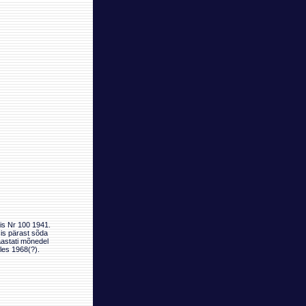
is Nr 100 1941.
sis pärast sõda
taastati mõnedel
les 1968(?).