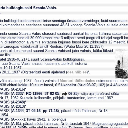
ria bulldogbussid Scania-Vabis.
.
a bulldogid olid sarnaselt teise seeriaga ümarate vormidega, kuid suuremat
d kolmandasse seeriasse suuremad 48-51 kohaga Scania-Vabis alusele ehitat
da seeria Scania-Vabis shassiid saabusid aurikul Estonia Tallinna sadamas
ise aluse hind oli 30 000 krooni ehk 3 miljonit senti (nagu oli tol ajal sageli
0 hj diiselmootor ja valmis ehitatuna kujunes bussi kere pikkuseks 12 meetrit. 
hja-Euroopas väidetavalt ainult Rootsis. (Waba Maa 20.11.1937)
uaris olid esimesed suured Scania-Vabised juba valmis, käiku läksid
 liinil.
tatel 1938-40 21+1 suurt Scania-Vabis bulldogbussi.
ue Scania-Vabis shassii lossimine aurikult Estonia
 19.11.1937.
.11.1937 /Digiteeritud eesti ajalehed (
dea.nlib.ee
)/.
võib-olla isegi 1937. lõpus) valmisid
Mootori töökodades
esimesed nn. kolm
38 ehitati kokku 10 suurt bussi, 6 51-kohalist (Nr-d 93-97, 102) ja 4 48-kohali
ABIS (
A-2316
)*
ABIS (
A-2337
,
RO 11866
,
3T 02-05
,
06-25
); sõja ajal ja pärast sõda
, 1952 Kuusalu kolhoosile, põhjalik taastamine, lammutati 196?
ABIS (
A-2348
)*
ABIS (
A-2313
)*
ABIS (
A-1344
,
3T 05-16
,
pp 71-18
); pärast sõda Tallinnas, Nr 18,
954
ABIS (
A-
xxxx); hävis 1941. a. põlengus
ABIS (
A-61
); pärast sõda Tallinnas, Nr 9, taastati 1947 Magiruse agregaatide
VABIS (
A-240
5
); sõja ajal ja pärast sõda Tallinnas, ilma esisillata, taastati