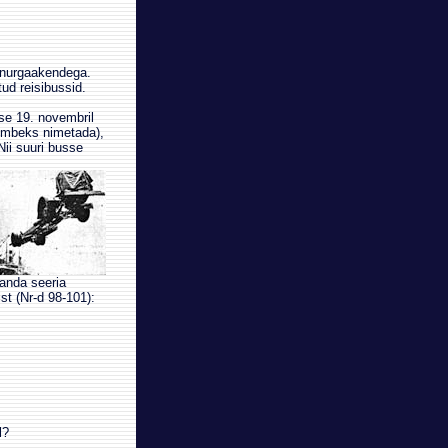
e nurgaakendega.
ud reisibussid.
se 19. novembril
 kombeks nimetada),
Nii suuri busse
anda seeria
st (Nr-d 98-101):
l?