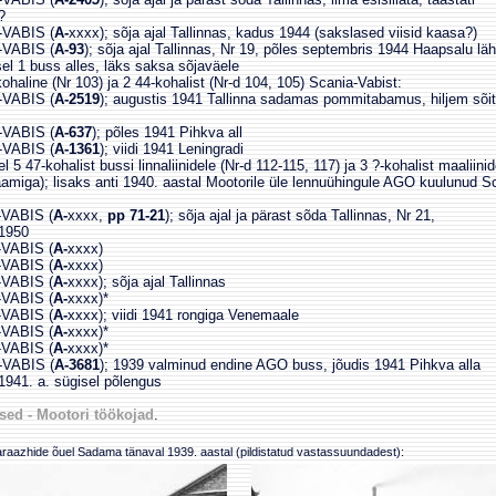
?
VABIS (
A-
xxxx); sõja ajal Tallinnas, kadus 1944 (sakslased viisid kaasa?)
VABIS (
A-93
); sõja ajal Tallinnas, Nr 19, põles septembris 1944 Haapsalu lä
l 1 buss alles, läks saksa sõjaväele
kohaline (Nr 103) ja 2 44-kohalist (Nr-d 104, 105) Scania-Vabist:
VABIS (
A-2519
); augustis 1941 Tallinna sadamas pommitabamus, hiljem sõit
VABIS (
A-637
); põles 1941 Pihkva all
VABIS (
A-1361
); viidi 1941 Leningradi
l 5 47-kohalist bussi linnaliinidele (Nr-d 112-115, 117) ja 3 ?-kohalist maaliinid
aamiga); lisaks anti 1940. aastal Mootorile üle lennuühingule AGO kuulunud S
VABIS (
A-
xxxx,
pp 71-21
); sõja ajal ja pärast sõda Tallinnas, Nr 21,
950
VABIS (
A-
xxxx)
VABIS (
A-
xxxx)
VABIS (
A-
xxxx); sõja ajal Tallinnas
VABIS (
A-
xxxx)*
VABIS (
A-
xxxx); viidi 1941 rongiga Venemaale
VABIS (
A-
xxxx)*
VABIS (
A-
xxxx)*
VABIS (
A-3681
); 1939 valminud endine AGO buss, jõudis 1941 Pihkva alla
941. a. sügisel põlengus
sed - Mootori töökojad
.
raazhide õuel Sadama tänaval 1939. aastal (pildistatud vastassuundadest):