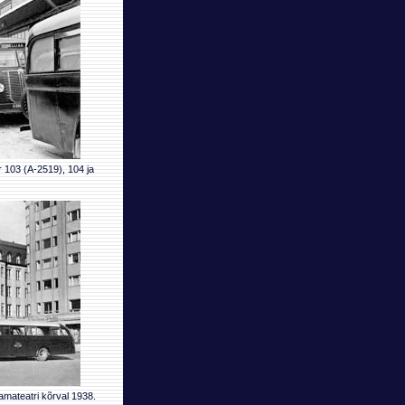
 103 (A-2519), 104 ja
mateatri kõrval 1938.