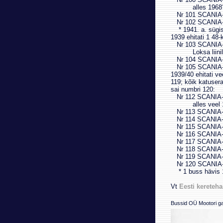
alles 1968
Nr 101 SCANIA-
Nr 102 SCANIA-
* 1941. a. sügise
1939 ehitati 1 48-
Nr 103 SCANIA-
Loksa liinil
Nr 104 SCANIA-
Nr 105 SCANIA-
1939/40 ehitati vee
119; kõik katuser
sai numbri 120:
Nr 112 SCANIA-
alles veel 1
Nr 113 SCANIA-
Nr 114 SCANIA-
Nr 115 SCANIA-
Nr 116 SCANIA-
Nr 117 SCANIA-
Nr 118 SCANIA-
Nr 119 SCANIA-
Nr 120 SCANIA-
* 1 buss hävis 1
Vt
Eesti kereteha
Bussid OÜ Mootori ga