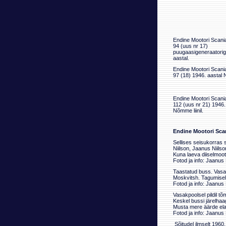
Endine Mootori Scani
94 (uus nr 17)
puugaasigeneraatorig
aastal.
Endine Mootori Scani
97 (18) 1946. aastal N
Endine Mootori Scani
112 (uus nr 21) 1946.
Nõmme liinil.
Endine Mootori Scan
Sellises seisukorras 
Niilson, Jaanus Niilso
Kuna laeva diiselmooto
Fotod ja info: Jaanus 
Taastatud buss. Vasakp
Moskvitsh. Tagumisel 
Fotod ja info: Jaanus 
Vasakpoolsel pildil tõ
Keskel bussi järelhaagi
Musta mere äärde ela
Fotod ja info: Jaanus 
Sõitudel ilmselt 1960.