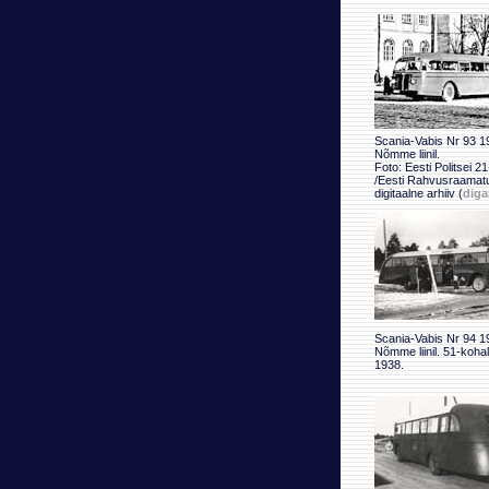
Scania-Vabis Nr 93 19
Nõmme liinil.
Foto: Eesti Politsei 2
/Eesti Rahvusraamat
digitaalne arhiiv (
diga
Scania-Vabis Nr 94 19
Nõmme liinil. 51-kohal
1938.