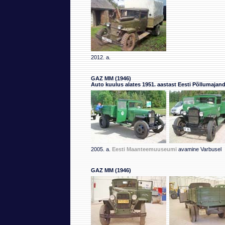
2012. a.
GAZ MM (1946)
Auto kuulus alates 1951. aastast Eesti Põllumajand
2005. a.
Eesti Maanteemuuseumi
avamine Varbusel
GAZ MM (1946)