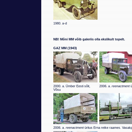
1980. a-d
NB! Mõni MM võib galeriis olla ekslikult topelt.
GAZ MM (1943)
2000. a. Ümber Eesti sõit,
2006. a.
reenactment
ü
Võsu
2006. a.
reenactment
üritus Erna retke raames. Vasakpo