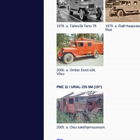
1978. a. Tähesõit Tartu 78
1979. a. Ralli Haapsal
Risti
2000. a. Ümber Eesti sõit,
Võsu
PMZ 11 / URAL-ZIS 5M (19?)
2005. a. Oisu tuletõrjemuuseum