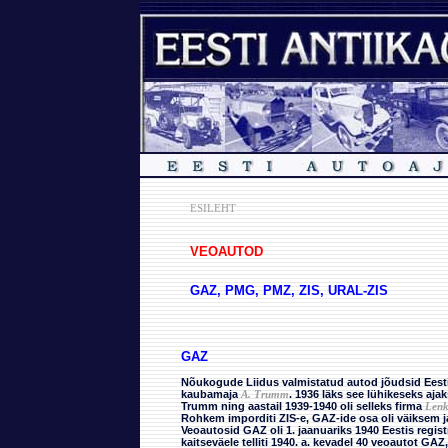
ESILEHT
VEOAUTOD
GAZ, PMG, PMZ, ZIS, URAL-ZIS
GAZ
Nõukogude Liidus valmistatud autod jõudsid Eesti 
kaubamaja
A. Trumm
. 1936 läks see lühikeseks ajak
Trumm ning aastail 1939-1940 oli selleks firma
Lenk
Rohkem imporditi ZIS-e, GAZ-ide osa oli väiksem ja
Veoautosid GAZ oli 1. jaanuariks 1940 Eestis registre
kaitseväele telliti 1940. a. kevadel 40 veoautot GAZ,