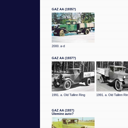
GAZ AA (1935?)
2000. a-d
GAZ AA (1937?)
1991. a. Old Tallinn Ring
1991. a. Old Tallinn Ri
GAZ AA (193?)
Ülemine auto?