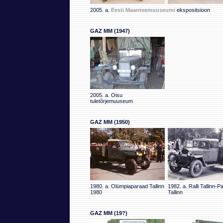
2005. a.
Eesti Maanteemuuseumi
ekspositsioon
GAZ MM (1947)
2005. a. Oisu
tuletõrjemuuseum
GAZ MM (1950)
1980. a. Olümpiaparaad Tallinn
1982. a. Ralli Tallinn-P
1980
Tallinn
GAZ MM (19?)