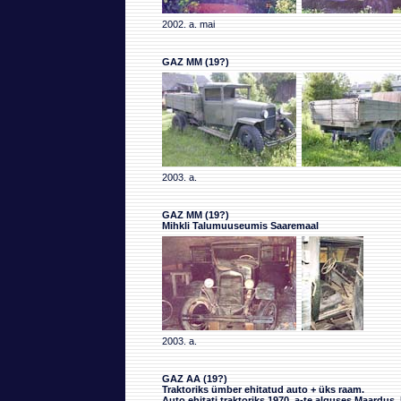
2002. a. mai
GAZ MM (19?)
2003. a.
GAZ MM (19?)
Mihkli Talumuuseumis Saaremaal
2003. a.
GAZ AA (19?)
Traktoriks ümber ehitatud auto + üks raam.
Auto ehitati traktoriks 1970. a-te alguses Maardus