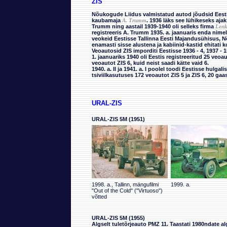
ZIS
Nõukogude Liidus valmistatud autod jõudsid Eesti 
kaubamaja
A. Trumm
. 1936 läks see lühikeseks ajak
Trumm ning aastail 1939-1940 oli selleks firma
Lenk
registreeris A. Trumm 1935. a. jaanuaris enda nime
veokeid Eestisse Tallinna Eesti Majandusühisus, 
enamasti sisse alustena ja kabiinid-kastid ehitati 
Veoautosid ZIS imporditi Eestisse 1936 - 4, 1937 - 15
1. jaanuariks 1940 oli Eestis registreeritud 25 veoaut
veoautot ZIS 6, kuid neist saadi kätte vaid 6.
1940. a. II ja 1941. a. I poolel toodi Eestisse hulgali
tsiviilkasutuses 172 veoautot ZIS 5 ja ZIS 6, 20 gaa
URAL-ZIS
URAL-ZIS 5M (1951)
1998. a., Tallinn, mängufilmi
1999. a.
"Out of the Cold" ("Virtuoso")
võtted
URAL-ZIS 5M (1955)
Algselt tuletõrjeauto PMZ 11. Taastati 1980ndate a