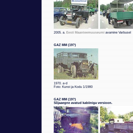
2005. a.
Eesti Maanteemuuseumi
avamine Varbusel
GAZ MM (19?)
1970. a-d
Foto: Kunst ja Kodu 1/1980
GAZ MM (19?)
Sõjaaegne avatud kabiiniga versioon.