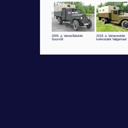
2005. a. Vanasõidukite
2018. a. Vanaveokite
Suursõit
kokkutulek Valgamaal