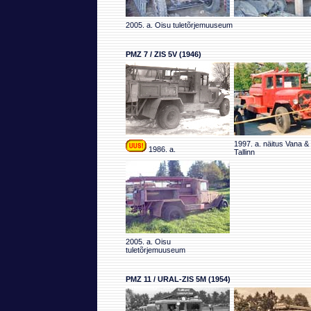
2005. a. Oisu tuletõrjemuuseum
PMZ 7 / ZIS 5V (1946)
1997. a. näitus Vana &
1986. a.
Tallinn
2005. a. Oisu
tuletõrjemuuseum
PMZ 11 / URAL-ZIS 5M (1954)