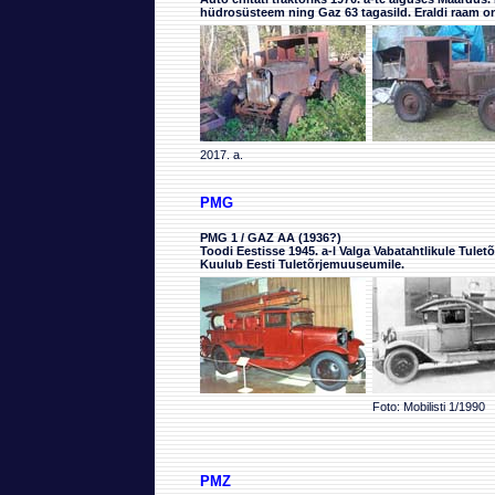
hüdrosüsteem ning Gaz 63 tagasild. Eraldi raam on
2017. a.
PMG
PMG 1 / GAZ AA (1936?)
Toodi Eestisse 1945. a-l Valga Vabatahtlikule Tuletõr
Kuulub Eesti Tuletõrjemuuseumile.
Foto: Mobilisti 1/1990
PMZ