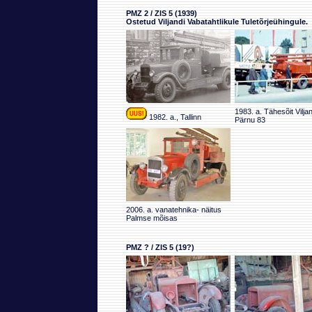
PMZ 2 / ZIS 5 (1939)
Ostetud Viljandi Vabatahtlikule Tuletõrjeühingule.
1983. a. Tähesõit Viljan
1982. a., Tallinn
Pärnu 83
2006. a. vanatehnika- näitus
Palmse mõisas
PMZ ? / ZIS 5 (19?)